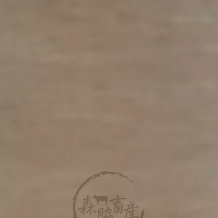
は
よ
よ
い
い